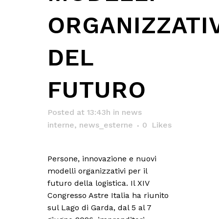
ORGANIZZATIV
DEL
FUTURO
Posted at 13:43h
in
news
interne
,
news_esterne
0
Likes
Persone, innovazione e nuovi
modelli organizzativi per il
futuro della logistica. Il XIV
Congresso Astre Italia ha riunito
sul Lago di Garda, dal 5 al 7