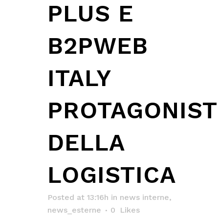
PLUS E
B2PWEB
ITALY
PROTAGONIST
DELLA
LOGISTICA
Posted at 13:16h
in
news interne
,
news_esterne
0
Likes