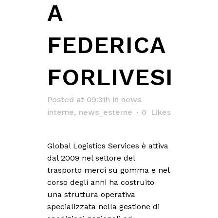
A
FEDERICA
FORLIVESI
Posted at 09:31h
in
news
interne
,
news_esterne
0
Likes
Global Logistics Services è attiva
dal 2009 nel settore del
trasporto merci su gomma e nel
corso degli anni ha costruito
una struttura operativa
specializzata nella gestione di