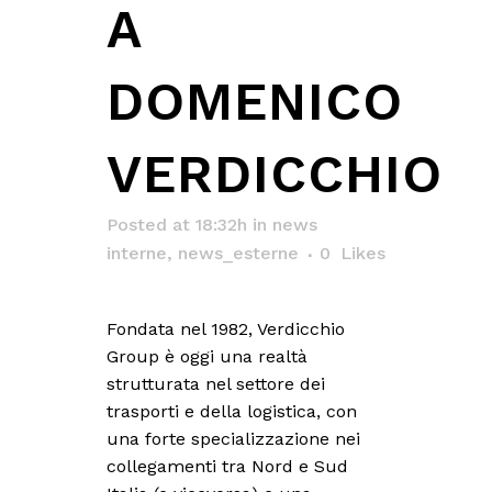
A
DOMENICO
VERDICCHIO
Posted at 18:32h
in
news
interne
,
news_esterne
0
Likes
Fondata nel 1982, Verdicchio
Group è oggi una realtà
strutturata nel settore dei
trasporti e della logistica, con
una forte specializzazione nei
collegamenti tra Nord e Sud