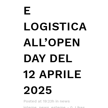
E
LOGISTICA
ALL’OPEN
DAY DEL
12 APRILE
2025
Posted at 19:23h
in
news
interne
,
news_esterne
0
Likes