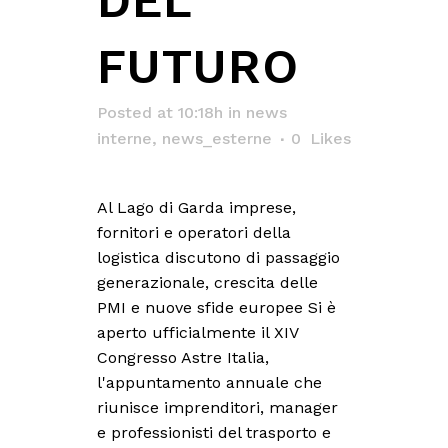
DEL
FUTURO
Posted at 10:18h
in
news
interne
,
news_esterne
0
Likes
Al Lago di Garda imprese,
fornitori e operatori della
logistica discutono di passaggio
generazionale, crescita delle
PMI e nuove sfide europee Si è
aperto ufficialmente il XIV
Congresso Astre Italia,
l'appuntamento annuale che
riunisce imprenditori, manager
e professionisti del trasporto e