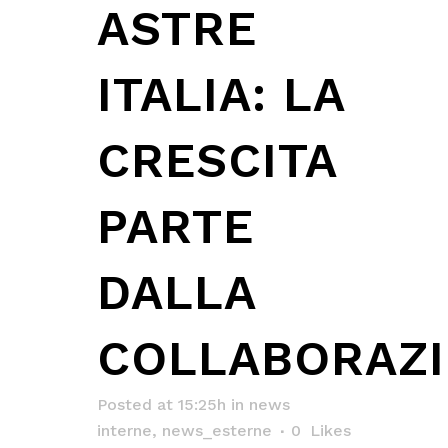
ASTRE
ITALIA: LA
CRESCITA
PARTE
DALLA
COLLABORAZ
Posted at 15:25h
in
news
interne
,
news_esterne
0
Likes