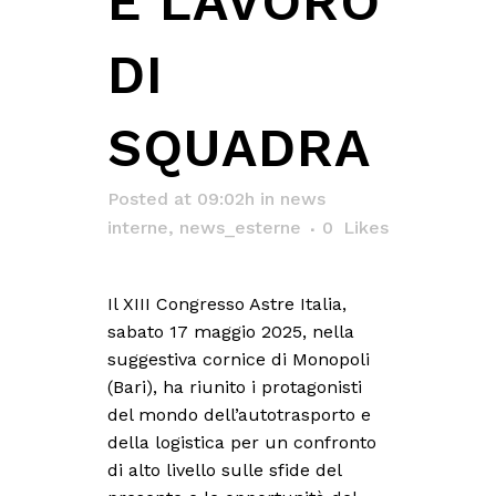
E LAVORO
DI
SQUADRA
Posted at 09:02h
in
news
interne
,
news_esterne
0
Likes
Il XIII Congresso Astre Italia,
sabato 17 maggio 2025, nella
suggestiva cornice di Monopoli
(Bari), ha riunito i protagonisti
del mondo dell’autotrasporto e
della logistica per un confronto
di alto livello sulle sfide del