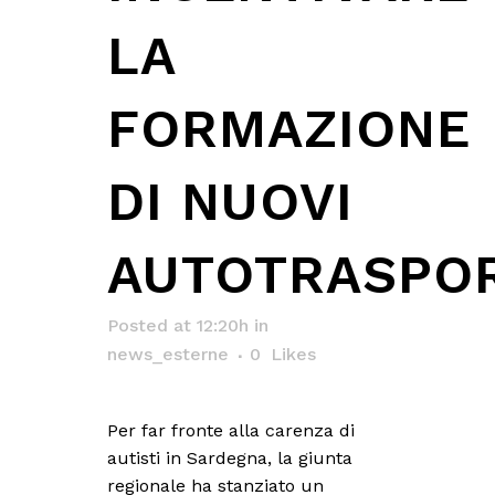
LA
FORMAZIONE
DI NUOVI
AUTOTRASPOR
Posted at 12:20h
in
news_esterne
0
Likes
Per far fronte alla carenza di
autisti in Sardegna, la giunta
regionale ha stanziato un