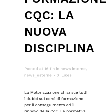
CQC: LA
NUOVA
DISCIPLINA
Posted at 16:11h
in
news interne
,
news_esterne
0
Likes
La Motorizzazione chiarisce tutti
i dubbi sui corsi di formazione
per il conseguimento ed il
rinnovo della Cqc. La normativa