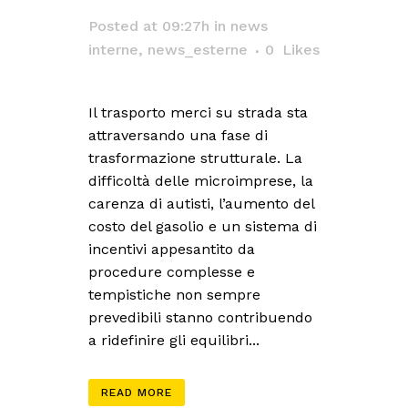
Posted at 09:27h
in
news
interne
,
news_esterne
0
Likes
Il trasporto merci su strada sta
attraversando una fase di
trasformazione strutturale. La
difficoltà delle microimprese, la
carenza di autisti, l’aumento del
costo del gasolio e un sistema di
incentivi appesantito da
procedure complesse e
tempistiche non sempre
prevedibili stanno contribuendo
a ridefinire gli equilibri...
READ MORE