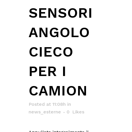
SENSORI
ANGOLO
CIECO
PER I
CAMION
Posted at 11:08h
in
news_esterne
0
Likes