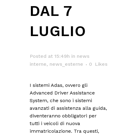
DAL 7
LUGLIO
Posted at 15:49h
in
news
interne
,
news_esterne
0
Likes
I sistemi Adas, ovvero gli
Advanced Driver Assistance
System, che sono i sistemi
avanzati di assistenza alla guida,
diventeranno obbligatori per
tutti i veicoli di nuova
immatricolazione. Tra questi,