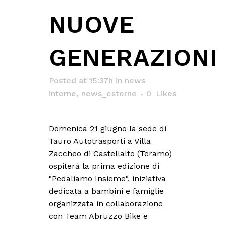
NUOVE
GENERAZIONI
Posted at 15:37h
in
news
interne
,
news_esterne
0
Likes
Domenica 21 giugno la sede di
Tauro Autotrasporti a Villa
Zaccheo di Castellalto (Teramo)
ospiterà la prima edizione di
"Pedaliamo Insieme", iniziativa
dedicata a bambini e famiglie
organizzata in collaborazione
con Team Abruzzo Bike e