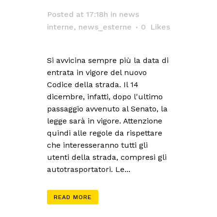
Posted at 17:18h
in
news
interne
,
news_esterne
0
Likes
Si avvicina sempre più la data di
entrata in vigore del nuovo
Codice della strada. Il 14
dicembre, infatti, dopo l'ultimo
passaggio avvenuto al Senato, la
legge sarà in vigore. Attenzione
quindi alle regole da rispettare
che interesseranno tutti gli
utenti della strada, compresi gli
autotrasportatori. Le...
READ MORE