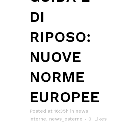
DI
RIPOSO:
NUOVE
NORME
EUROPEE
Posted at 16:35h
in
news
interne
,
news_esterne
0
Likes