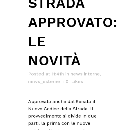
STRADA
APPROVATO:
LE
NOVITÀ
Posted at 11:41h
in
news interne
,
news_esterne
0
Likes
Approvato anche dal Senato il
Nuovo Codice della Strada. Il
provvedimento si divide in due
parti, la prima con le nuove