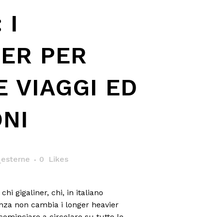
 I
NER PER
 VIAGGI ED
ONI
esterne
0
Likes
hi gigaliner, chi, in italiano
nza non cambia i longer heavier
ominciare a circolare su tutte le