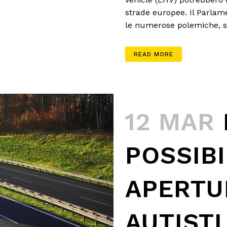
strade europee. Il Parlame
le numerose polemiche, sopr
READ MORE
12 MAR
POSSIB
APERTU
AUTISTI