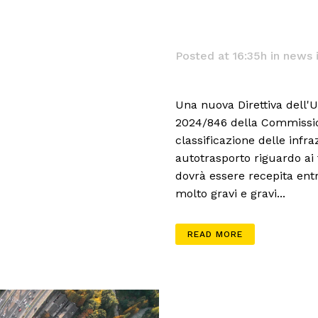
Posted at 16:35h
in
news 
Una nuova Direttiva dell'U
2024/846 della Commissio
classificazione delle inf
autotrasporto riguardo ai 
dovrà essere recepita entr
molto gravi e gravi...
READ MORE