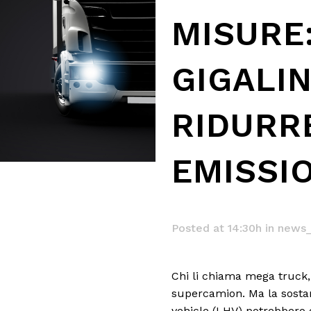
MISURE:
GIGALI
RIDURRE
EMISSI
Posted at 14:30h
in
news_
Chi li chiama mega truck, c
supercamion. Ma la sosta
vehicle (LHV) potrebbero c