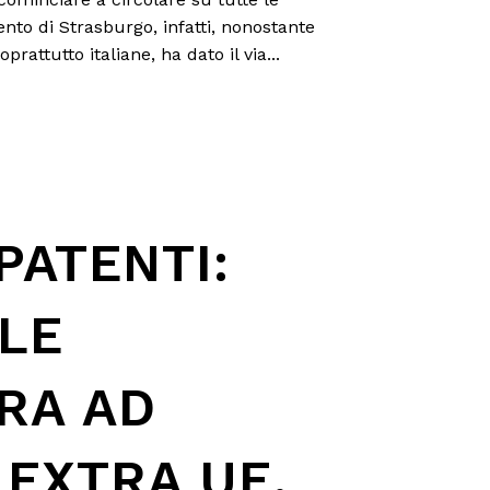
nto di Strasburgo, infatti, nonostante
attutto italiane, ha dato il via...
PATENTI:
ILE
RA AD
 EXTRA UE.