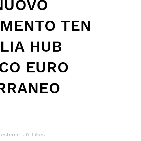
NUOVO
MENTO TEN
ALIA HUB
ICO EURO
RRANEO
esterne
0
Likes