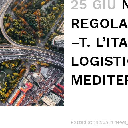
25 GIU
REGOLA
–T. L’IT
LOGIST
MEDITE
Posted at 14:55h
in
news_