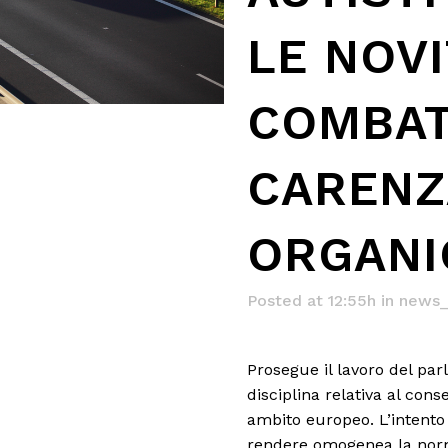
LE NOVI
COMBAT
CARENZ
ORGANI
Posted at 12:55h
in
news_
Prosegue il lavoro del pa
disciplina relativa al con
ambito europeo. L’intento 
rendere omogenea la nor