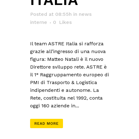
Posted at 08:55h
in
news
interne
0
Likes
Il team ASTRE Italia si rafforza
grazie all’ingresso di una nuova
figura: Matteo Natali è il nuovo
Direttore sviluppo rete. ASTRE è
il 1° Raggruppamento europeo di
PMI di Trasporto & Logistica
indipendenti e autonome. La
Rete, costituita nel 1992, conta
oggi 160 aziende in...
READ MORE