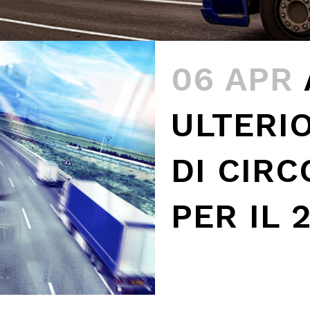
06 APR
ULTERIO
DI CIR
PER IL 