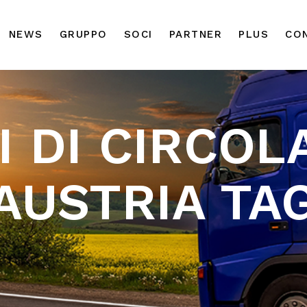
NEWS
GRUPPO
SOCI
PARTNER
PLUS
CO
I DI CIRCO
AUSTRIA TA