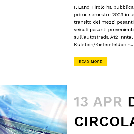
Il Land Tirolo ha pubblicat
primo semestre 2023 in cu
transito dei mezzi pesanti.
veicoli pesanti provenient
sull'autostrada A12 Inntal 
Kufstein/Kiefersfelden -...
READ MORE
13 APR
CIRCOL