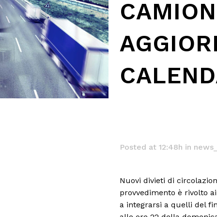
CAMION:
AGGIOR
CALEND
Posted at 12:48h
in
news_
Nuovi divieti di circolazion
provvedimento è rivolto ai
a integrarsi a quelli del f
alle ore 22 della domenica, 