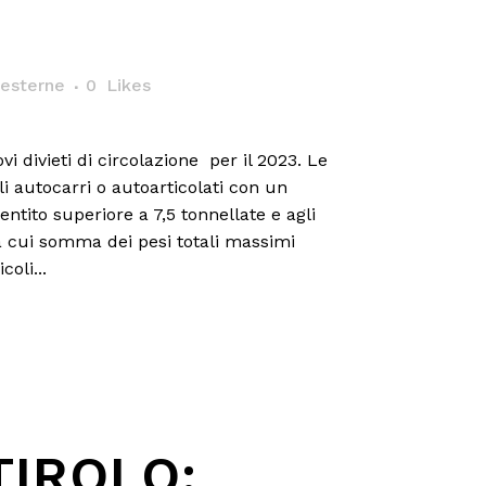
esterne
0
Likes
vi divieti di circolazione per il 2023. Le
li autocarri o autoarticolati con un
tito superiore a 7,5 tonnellate e agli
a cui somma dei pesi totali massimi
coli...
TIROLO: