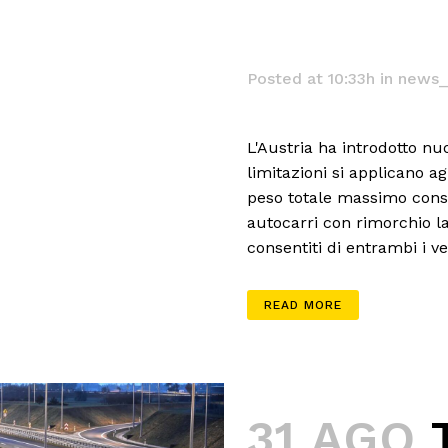
Posted at 10:33h
in
news_
L'Austria ha introdotto nuo
limitazioni si applicano ag
peso totale massimo consen
autocarri con rimorchio l
consentiti di entrambi i vei
READ MORE
31 AGO