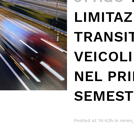
LIMITAZ
TRANSI
VEICOLI
NEL PR
SEMEST
Posted at 14:42h
in
news_