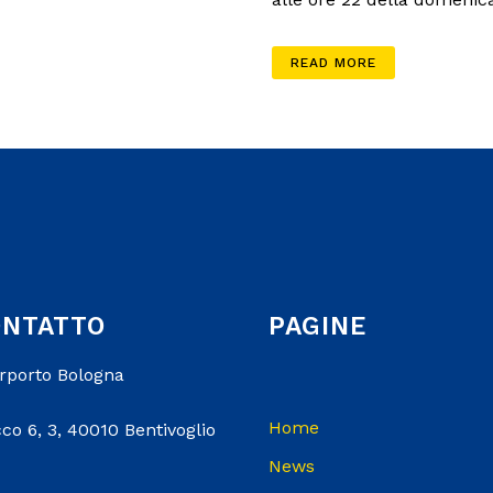
READ MORE
ONTATTO
PAGINE
erporto Bologna
Home
co 6, 3, 40010 Bentivoglio
News