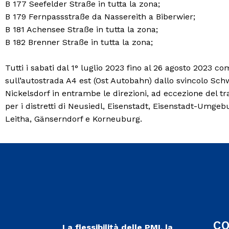
B 177 Seefelder Straße in tutta la zona;
B 179 Fernpassstraße da Nassereith a Biberwier;
B 181 Achensee Straße in tutta la zona;
B 182 Brenner Straße in tutta la zona;
Tutti i sabati dal 1° luglio 2023 fino al 26 agosto 2023 co
sull’autostrada A4 est (Ost Autobahn) dallo svincolo Sch
Nickelsdorf in entrambe le direzioni, ad eccezione del tra
per i distretti di Neusiedl, Eisenstadt, Eisenstadt-Umge
Leitha, Gänserndorf e Korneuburg.
C
La flessibilità delle PMI, la