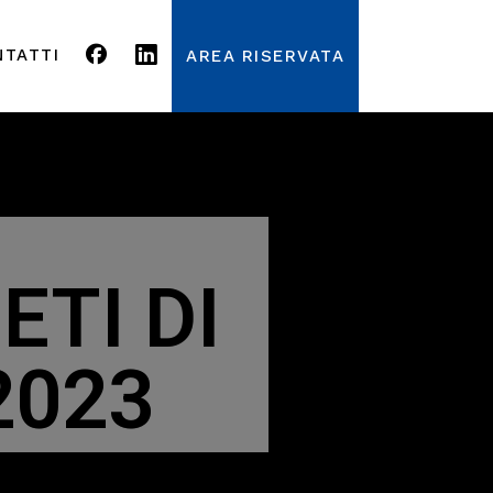
NTATTI
AREA RISERVATA
ETI DI
2023