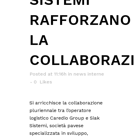
RAFFORZANO
LA
COLLABORAZ
Posted at 11:16h
in
news interne
0
Likes
Si arricchisce la collaborazione
pluriennale tra l’operatore
logistico Caredio Group e Siak
Sistemi, società pavese
specializzata in sviluppo,