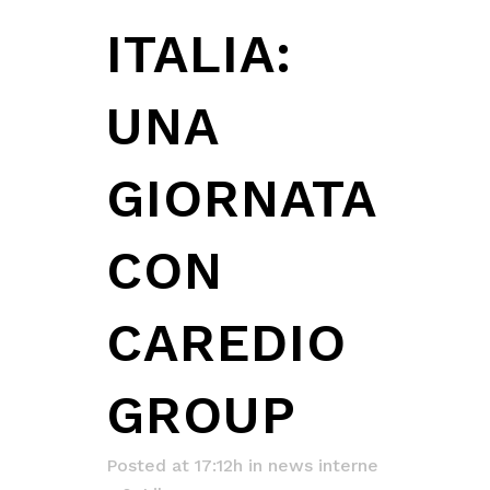
ITALIA:
UNA
GIORNATA
CON
CAREDIO
GROUP
Posted at 17:12h
in
news interne