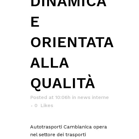
DINAMICA
E
ORIENTATA
ALLA
QUALITÀ
Posted at 10:06h
in
news interne
0
Likes
Autotrasporti Cambianica opera
nel settore dei trasporti