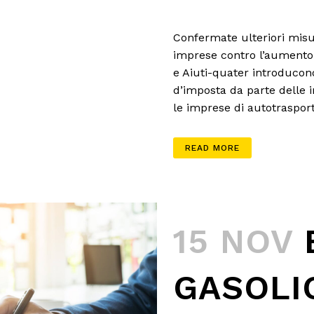
Confermate ulteriori misur
imprese contro l’aumento d
e Aiuti-quater introducono 
d’imposta da parte delle i
le imprese di autotrasport
READ MORE
15 NOV
GASOLI