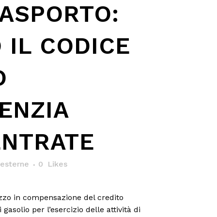
ASPORTO:
 IL CODICE
O
ENZIA
ENTRATE
esterne
0
Likes
ilizzo in compensazione del credito
gasolio per l’esercizio delle attività di