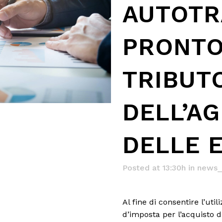
AUTOTR
PRONTO
TRIBUT
DELL’AG
DELLE 
Posted at 13:30h
in
news_
Al fine di consentire l’ut
d’imposta per l’acquisto di 