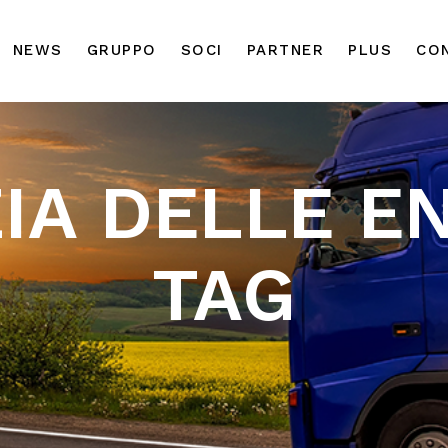
NEWS
GRUPPO
SOCI
PARTNER
PLUS
CO
IA DELLE E
TAG