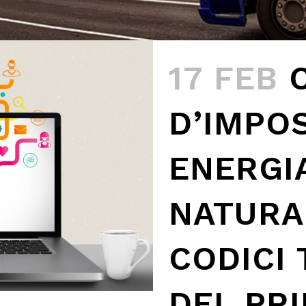
17 FEB
D’IMPO
ENERGI
NATURAL
CODICI
DEL PR