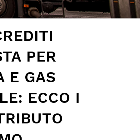
CREDITI
STA PER
A E GAS
E: ECCO I
 TRIBUTO
IMO