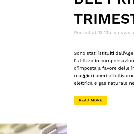
TRIMES
Posted at 13:13h
in
news_
Sono stati istituiti dall'Ag
l’utilizzo in compensazion
d’imposta a favore delle 
maggiori oneri effettivame
elettrica e gas naturale n
READ MORE