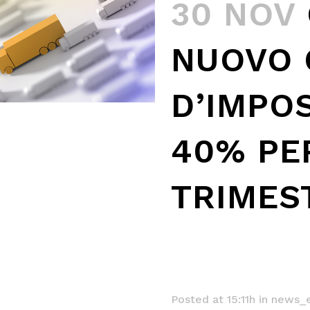
30 NOV
NUOVO 
D’IMPO
40% PE
TRIMES
Posted at 15:11h
in
news_e