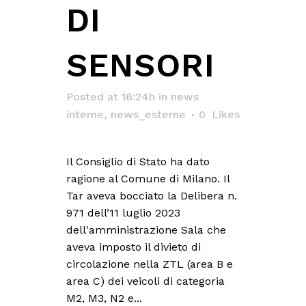
DI
SENSORI
Posted at 16:24h
in
news
interne
,
news_esterne
0
Likes
Il Consiglio di Stato ha dato
ragione al Comune di Milano. Il
Tar aveva bocciato la Delibera n.
971 dell’11 luglio 2023
dell'amministrazione Sala che
aveva imposto il divieto di
circolazione nella ZTL (area B e
area C) dei veicoli di categoria
M2, M3, N2 e...