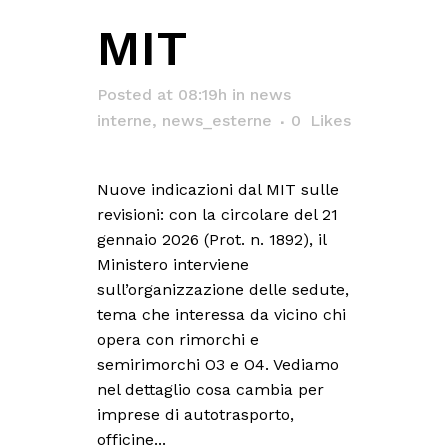
MIT
Posted at 08:19h
in
news
interne
,
news_esterne
0
Likes
Nuove indicazioni dal MIT sulle
revisioni: con la circolare del 21
gennaio 2026 (Prot. n. 1892), il
Ministero interviene
sull’organizzazione delle sedute,
tema che interessa da vicino chi
opera con rimorchi e
semirimorchi O3 e O4. Vediamo
nel dettaglio cosa cambia per
imprese di autotrasporto,
officine...