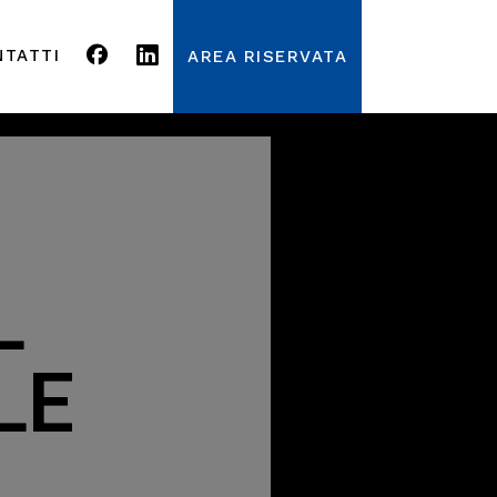
NTATTI
AREA RISERVATA
L
LE