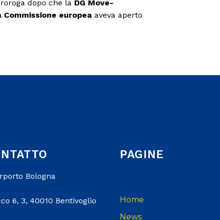
roroga dopo che la
DG Move-
lla Commissione europea
aveva aperto
ONTATTO
PAGINE
erporto Bologna
Home
co 6, 3, 40010 Bentivoglio
News