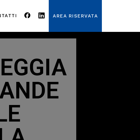
NTATTI
AREA RISERVATA
TEGGIA
RANDE
LE
LLA