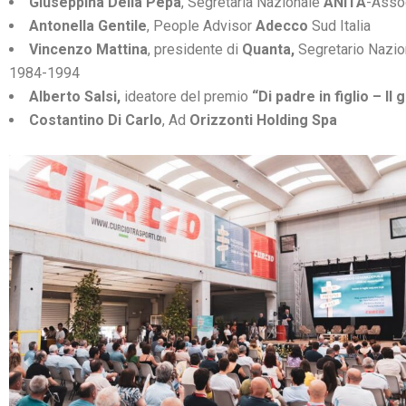
Giuseppina Della Pepa
, Segretaria Nazionale
ANITA
-Assoc
Antonella Gentile
, People Advisor
Adecco
Sud Italia
Vincenzo Mattina
, presidente di
Quanta,
Segretario Nazio
1984-1994
Alberto Salsi,
ideatore del premio
“Di padre in figlio – Il
Costantino Di Carlo
, Ad
Orizzonti Holding Spa