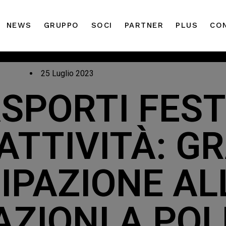
NEWS
GRUPPO
SOCI
PARTNER
PLUS
CO
25 Luglio 2023
SPORTI FES
 ATTIVITÀ: G
IPAZIONE AL
ZIONI A PO